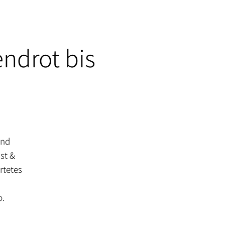
ndrot bis
und
st &
rtetes
o.