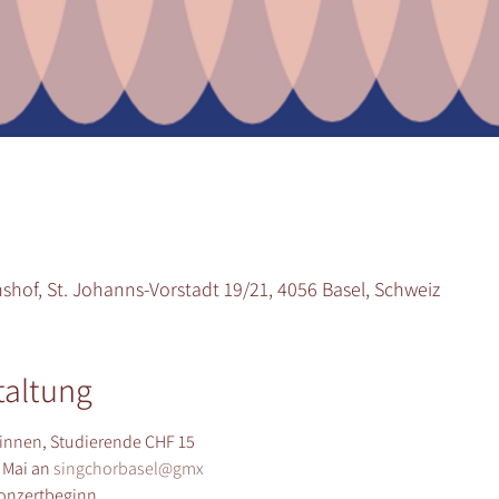
hof, St. Johanns-Vorstadt 19/21, 4056 Basel, Schweiz
taltung
innen, Studierende CHF 15
 Mai an 
singchorbasel@gmx
onzertbeginn