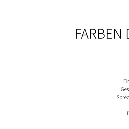
FARBEN D
Ei
Ges
Sprec
D